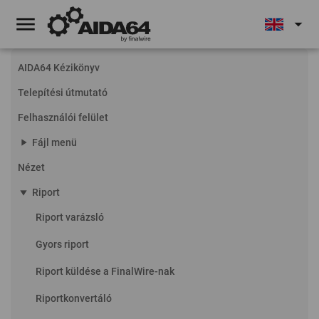
menu
arrow_drop_down
AIDA64 Kézikönyv
Telepítési útmutató
Felhasználói felület
play_arrow
Fájl menü
Nézet
play_arrow
Riport
Riport varázsló
Gyors riport
Riport küldése a FinalWire-nak
Riportkonvertáló