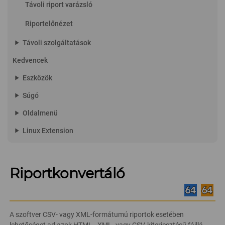
Távoli riport varázsló
Riportelőnézet
play_arrow
Távoli szolgáltatások
Kedvencek
play_arrow
Eszközök
play_arrow
Súgó
play_arrow
Oldalmenü
play_arrow
Linux Extension
Riportkonvertáló
A szoftver CSV- vagy XML-formátumú riportok esetében