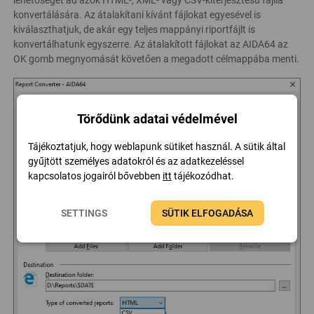
lehetőséget ad azok HTML-, XML- vagy CSV-kiterjesztésű fájllá
konvertálására. Az átalakítani kívánt fájlokat egyesével is
kiválaszthatjuk, de akár egy teljes mappányi riportfájlt is
konvertálhatunk egyszerre. Az átalakított fájlokat az AIDA64 az
OK gomb megnyomását követően a megadott célmappába menti.
Törődünk adatai védelmével
Tájékoztatjuk, hogy weblapunk sütiket használ. A sütik által
gyűjtött személyes adatokról és az adatkezeléssel
kapcsolatos jogairól bővebben
itt
tájékozódhat.
SETTINGS
SÜTIK ELFOGADÁSA