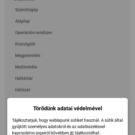
Számítógép
Alaplap
Operációs rendszer
Kiszolgáló
Megjelenítés
Multimédia
Háttértár
Hálózat
DirectX
Törődünk adatai védelmével
Eszközök
Tájékoztatjuk, hogy weblapunk sütiket használ. A sütik által
Szoftver
gyűjtött személyes adatokról és az adatkezeléssel
kapcsolatos jogairól bővebben
itt
tájékozódhat.