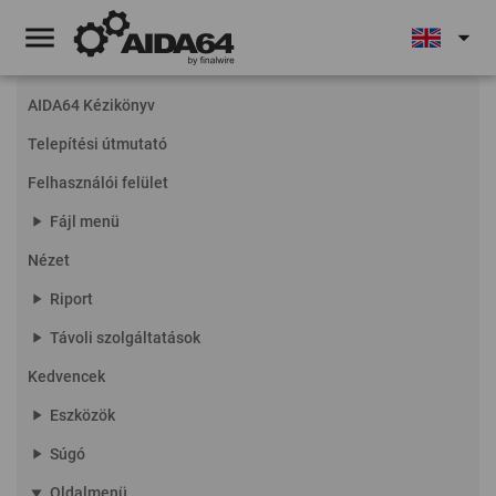
menu
arrow_drop_down
AIDA64 Kézikönyv
Telepítési útmutató
Felhasználói felület
play_arrow
Fájl menü
Nézet
play_arrow
Riport
play_arrow
Távoli szolgáltatások
Kedvencek
play_arrow
Eszközök
play_arrow
Súgó
play_arrow
Oldalmenü