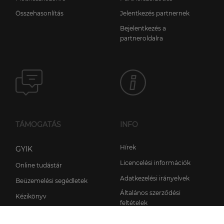
Összehasonlítás
Jelentkezés partnernek
Bejelentkezés a
partneroldalra
TÁMOGATÁS
INFO
Hírek
GYIK
Licencelési információk
Online tudástár
Adatkezelési irányelvek
Beüzemelési segédletek
Általános szerződési
Kézikönyv
feltételek
Támogatás kérése
Rólunk