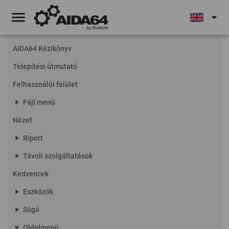
menu
arrow_drop_down
AIDA64 Kézikönyv
Telepítési útmutató
Felhasználói felület
play_arrow
Fájl menü
Nézet
play_arrow
Riport
play_arrow
Távoli szolgáltatások
Kedvencek
play_arrow
Eszközök
play_arrow
Súgó
play_arrow
Oldalmenü