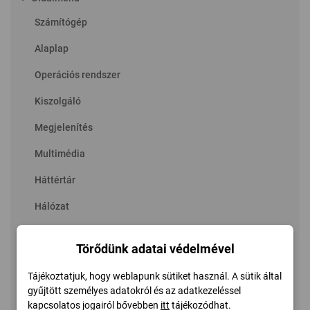
Számítógép
Alaplap
Operációs rendszer
Kiszolgáló
Megjelenítés
Multimédia
Háttértár
Hálózat
DirectX
Törődünk adatai védelmével
Eszközök
Tájékoztatjuk, hogy weblapunk sütiket használ. A sütik által
Szoftver
gyűjtött személyes adatokról és az adatkezeléssel
kapcsolatos jogairól bővebben
itt
tájékozódhat.