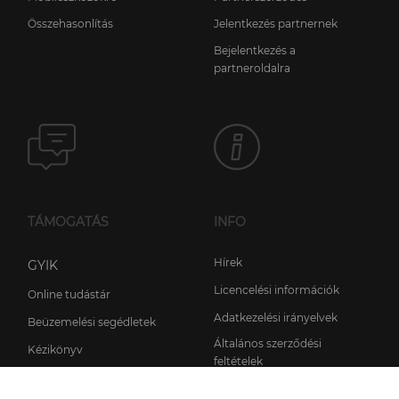
Összehasonlítás
Jelentkezés partnernek
Bejelentkezés a
partneroldalra
TÁMOGATÁS
INFO
Hírek
GYIK
Licencelési információk
Online tudástár
Adatkezelési irányelvek
Beüzemelési segédletek
Általános szerződési
Kézikönyv
feltételek
Támogatás kérése
Rólunk