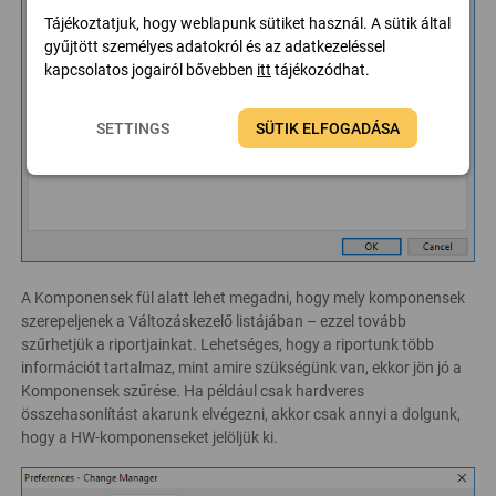
Tájékoztatjuk, hogy weblapunk sütiket használ. A sütik által
gyűjtött személyes adatokról és az adatkezeléssel
kapcsolatos jogairól bővebben
itt
tájékozódhat.
SETTINGS
SÜTIK ELFOGADÁSA
A Komponensek fül alatt lehet megadni, hogy mely komponensek
szerepeljenek a Változáskezelő listájában – ezzel tovább
szűrhetjük a riportjainkat. Lehetséges, hogy a riportunk több
információt tartalmaz, mint amire szükségünk van, ekkor jön jó a
Komponensek szűrése. Ha például csak hardveres
összehasonlítást akarunk elvégezni, akkor csak annyi a dolgunk,
hogy a HW-komponenseket jelöljük ki.