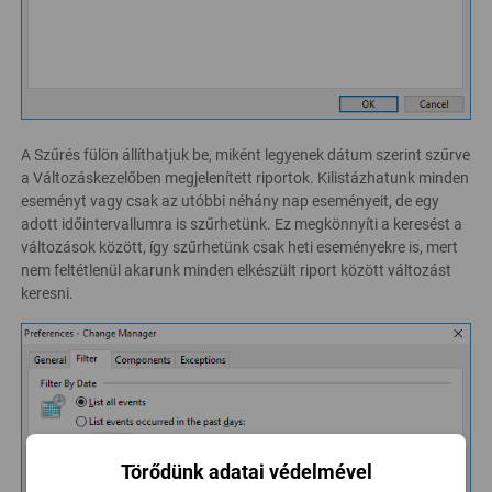
A Szűrés fülön állíthatjuk be, miként legyenek dátum szerint szűrve
a Változáskezelőben megjelenített riportok. Kilistázhatunk minden
eseményt vagy csak az utóbbi néhány nap eseményeit, de egy
adott időintervallumra is szűrhetünk. Ez megkönnyíti a keresést a
változások között, így szűrhetünk csak heti eseményekre is, mert
nem feltétlenül akarunk minden elkészült riport között változást
keresni.
Törődünk adatai védelmével