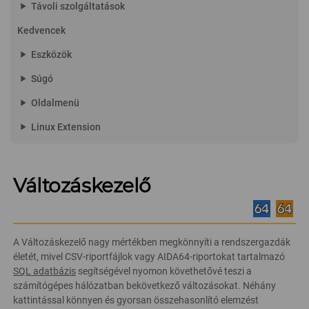
play_arrow
Távoli szolgáltatások
Kedvencek
play_arrow
Eszközök
play_arrow
Súgó
play_arrow
Oldalmenü
play_arrow
Linux Extension
Változáskezelő
A Változáskezelő nagy mértékben megkönnyíti a rendszergazdák
életét, mivel CSV-riportfájlok vagy AIDA64-riportokat tartalmazó
SQL adatbázis
segítségével nyomon követhetővé teszi a
számítógépes hálózatban bekövetkező változásokat. Néhány
kattintással könnyen és gyorsan összehasonlító elemzést