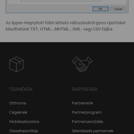
Az éppen megnyitott fülön látható változásokról gyors riportokat
készíthetünk TXT-, HTML-, MHTML-, XML- vagy CSV-fájlba.
TERMÉKEK
PARTNEREK
Otthonra
Partnereink
Cégeknek
Partnerprogram
Mobileszközökre
Partnerszerződés
Összehasonlítás
Jelentkezés partnernek