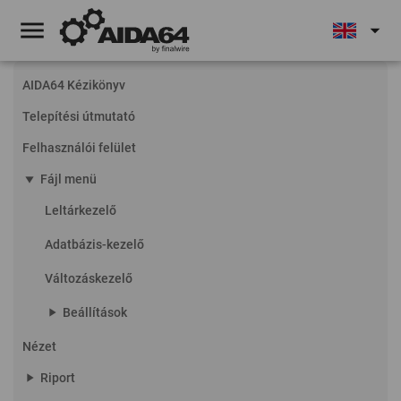
menu
arrow_drop_down
AIDA64 Kézikönyv
Telepítési útmutató
Felhasználói felület
play_arrow
Fájl menü
Leltárkezelő
Adatbázis-kezelő
Változáskezelő
play_arrow
Beállítások
Nézet
play_arrow
Riport