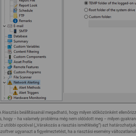
A Riasztás beállításainál megadható, hogy milyen időközönként ellenőrizze 
is, hogy – ha valamely probléma még nem oldódott meg – milyen gyakran k
Ez utóbbi opcióval („Várakozás a riasztás ismétléséig”) azt határozhatjuk
szoftver ugyanazt a figyelmeztetést, ha a riasztási esemény változatlanul 