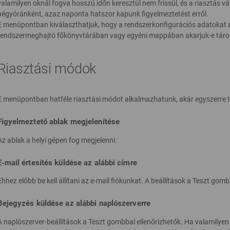
valamilyen oknál fogva hosszú időn keresztül nem frissül, és a riasztás vá
négyóránként, azaz naponta hatszor kapunk figyelmeztetést erről.
E menüpontban kiválaszthatjuk, hogy a rendszerkonfigurációs adatokat 
rendszermeghajtó főkönyvtárában vagy egyéni mappában akarjuk-e tárol
Riasztási módok
E menüpontban hatféle riasztási módot alkalmazhatunk, akár egyszerre t
Figyelmeztető ablak megjelenítése
Az ablak a helyi gépen fog megjelenni.
E-mail értesítés küldése az alábbi címre
Ehhez előbb be kell állítani az e-mail fiókunkat. A beállítások a Teszt gomb
Bejegyzés küldése az alábbi naplószerverre
A naplószerver-beállítások a Teszt gombbal ellenőrizhetők. Ha valamilyen