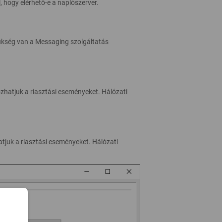
, hogy elérhető-e a naplószerver.
ükség van a Messaging szolgáltatás
ózhatjuk a riasztási eseményeket. Hálózati
tjuk a riasztási eseményeket. Hálózati