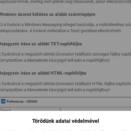
naplószervernek, esetleg nem jelenik meg hibaüzenet, akkor ellenőrizni kell
Windows-üzenet küldése az alábbi számítógépre
Ez a funkció a Windows Messaging réteget használja, a működéséhez sz
bekapcsolására. A funkció működése a Teszt gombbal ellenőrizhető.
Bejegyzés írása az alábbi TXT-naplófáljba
E funkcióval a megadott elérési útvonalon található szöveges fájlba napl
környezetben a klienseknek írási jogot kell adni a naplófájlhoz!
Bejegyzés írása az alábbi HTML-naplófáljba
E funkcióval a megadott elérési útvonalon található HTML-fájlba naplózha
környezetben a klienseknek írási jogot kell adni a naplófájlhoz!
Törődünk adatai védelmével