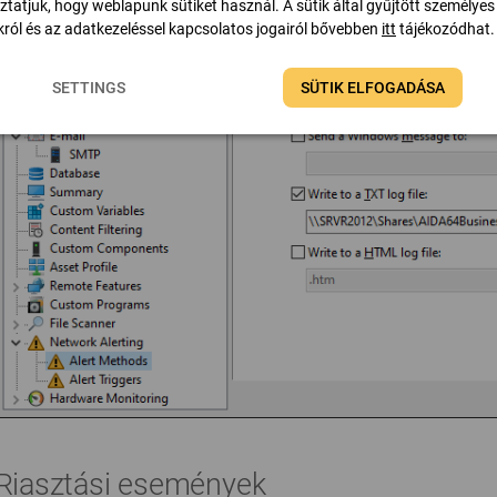
ztatjuk, hogy weblapunk sütiket használ. A sütik által gyűjtött személyes
ról és az adatkezeléssel kapcsolatos jogairól bővebben
itt
tájékozódhat.
SETTINGS
SÜTIK ELFOGADÁSA
Riasztási események