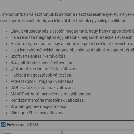
E menüpontban választhatjuk ki azokat a riasztási eseményeket, melyekről
eseményről értesülhetünk, ezek közül 4-et tudunk egyénileg beállítani.
Elavult vírusadatbázis esetén megadható, hogy hány napos elévülé
Ha a rendszermeghajtón egy általunk megadott értéknél kevesebb s
Ha bármely meghajtón egy általunk megadott értéknél kevesebb sza
Ha a lemezhőmérséklet magasabb, mint az általunk megadott érté
Szoftvertelepítés / -eltávolítás.
Szolgáltatástelepítés / -eltávolítás.
„Automatikus indítás” lista változása.
Hálózati megosztások változása.
PCI-eszközök listájának változása.
USB-eszközök listájának változása.
SMART várható merevlemez-meghibásodás.
Rendszermemória méretének változása.
Számítógépnév megváltozása.
Winlogon Shell megváltozása.