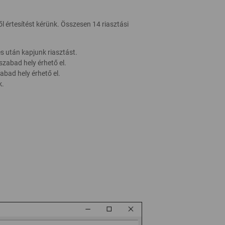
 értesítést kérünk. Összesen 14 riasztási
s után kapjunk riasztást.
zabad hely érhető el.
bad hely érhető el.
k.