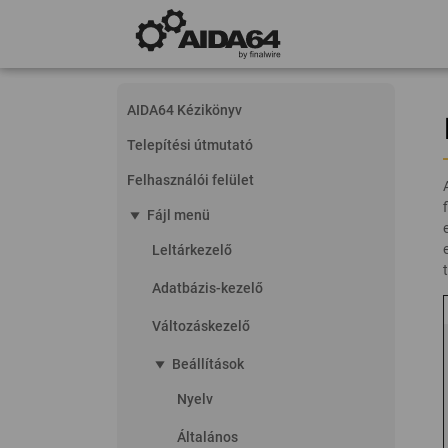
AIDA64 Kézikönyv
Telepítési útmutató
Felhasználói felület
play_arrow
Fájl menü
Leltárkezelő
Adatbázis-kezelő
Változáskezelő
play_arrow
Beállítások
Nyelv
Általános