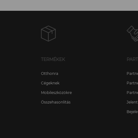
TERMÉKEK
PAR
Otthonra
Partn
Cégeknek
Partn
Mobileszközökre
Partn
Összehasonlítás
Jelen
Bejele