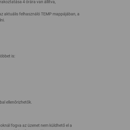
rakoztatása 4 órára van állítva,
az aktuális felhasználó TEMP mappájában, a
ni.
öbbet is:
bal ellenőrizhetők.
 oknál fogva az üzenet nem küldhető el a