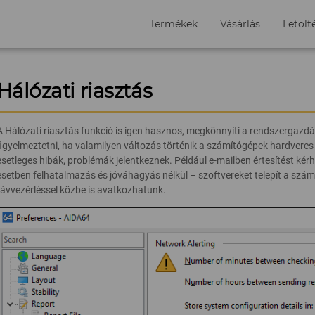
Termékek
Vásárlás
Letölt
Hálózati riasztás
A Hálózati riasztás funkció is igen hasznos, megkönnyíti a rendszergaz
figyelmeztetni, ha valamilyen változás történik a számítógépek hardveres
esetleges hibák, problémák jelentkeznek. Például e-mailben értesítést kérh
esetben felhatalmazás és jóváhagyás nélkül – szoftvereket telepít a szám
távvezérléssel közbe is avatkozhatunk.