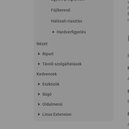
Fájlkereső
Hálózati riasztás
play_arrow
Hardverfigyelés
Nézet
play_arrow
Riport
play_arrow
Távoli szolgáltatások
Kedvencek
play_arrow
Eszközök
play_arrow
Súgó
play_arrow
Oldalmenü
play_arrow
Linux Extension