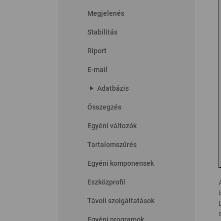
Megjelenés
Stabilitás
Riport
E-mail
play_arrow
Adatbázis
Összegzés
Egyéni változók
Tartalomszűrés
Egyéni komponensek
Eszközprofil
Távoli szolgáltatások
Egyéni programok