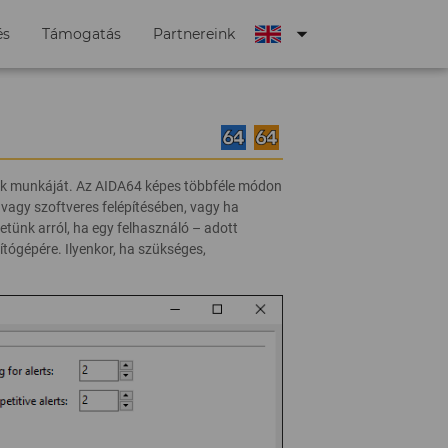
arrow_drop_down
és
Támogatás
Partnereink
dák munkáját. Az AIDA64 képes többféle módon
 vagy szoftveres felépítésében, vagy ha
etünk arról, ha egy felhasználó – adott
ítógépére. Ilyenkor, ha szükséges,