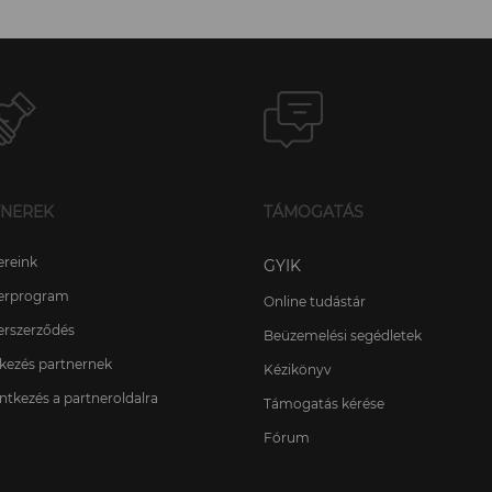
TNEREK
TÁMOGATÁS
ereink
GYIK
erprogram
Online tudástár
erszerződés
Beüzemelési segédletek
tkezés partnernek
Kézikönyv
ntkezés a partneroldalra
Támogatás kérése
Fórum