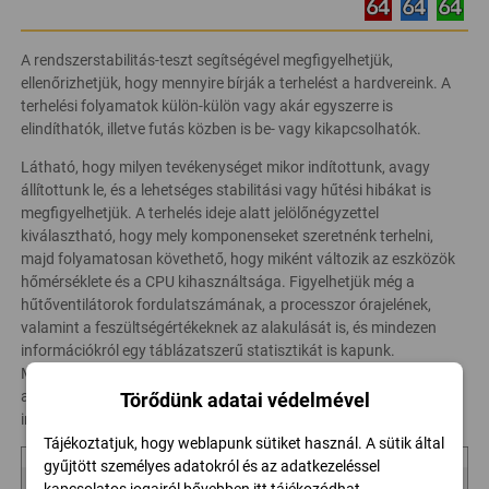
A rendszerstabilitás-teszt segítségével megfigyelhetjük,
ellenőrizhetjük, hogy mennyire bírják a terhelést a hardvereink. A
terhelési folyamatok külön-külön vagy akár egyszerre is
elindíthatók, illetve futás közben is be- vagy kikapcsolhatók.
Látható, hogy milyen tevékenységet mikor indítottunk, avagy
állítottunk le, és a lehetséges stabilitási vagy hűtési hibákat is
megfigyelhetjük. A terhelés ideje alatt jelölőnégyzettel
kiválasztható, hogy mely komponenseket szeretnénk terhelni,
majd folyamatosan követhető, hogy miként változik az eszközök
hőmérséklete és a CPU kihasználtsága. Figyelhetjük még a
hűtőventilátorok fordulatszámának, a processzor órajelének,
valamint a feszültségértékeknek az alakulását is, és mindezen
információkról egy táblázatszerű statisztikát is kapunk.
Mindeközben láthatjuk az akku töltöttségi szintjét – már
amennyiben van akkumulátor a számítógépben –, a teszt
Törődünk adatai védelmével
indításának idejét és az indítás óta eltelt időt.
Tájékoztatjuk, hogy weblapunk sütiket használ. A sütik által
gyűjtött személyes adatokról és az adatkezeléssel