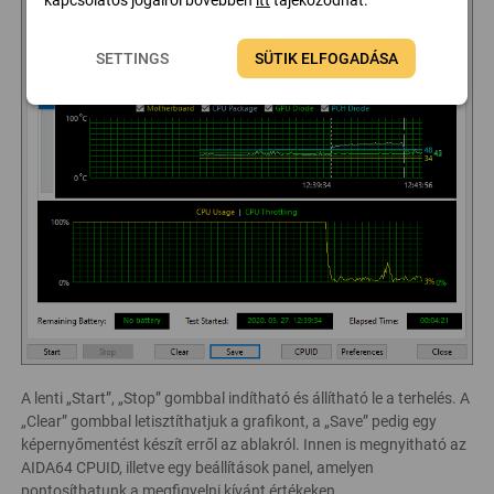
kapcsolatos jogairól bővebben
itt
tájékozódhat.
SETTINGS
SÜTIK ELFOGADÁSA
A lenti „Start”, „Stop” gombbal indítható és állítható le a terhelés. A
„Clear” gombbal letisztíthatjuk a grafikont, a „Save” pedig egy
képernyőmentést készít erről az ablakról. Innen is megnyitható az
AIDA64 CPUID, illetve egy beállítások panel, amelyen
pontosíthatunk a megfigyelni kívánt értékeken.