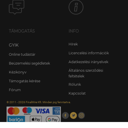
TÁMOGATÁS
INFO
Hírek
GYIK
Licencelési információk
Online tudástár
Adatkezelési irányelvek
Beüzemelési segédletek
Általános szerződési
Kézikönyv
feltételek
Támogatás kérése
Rólunk
Fórum
Kapcsolat
© 2011 - 2026 FinalWire Kft. Minden jog fenntartva.