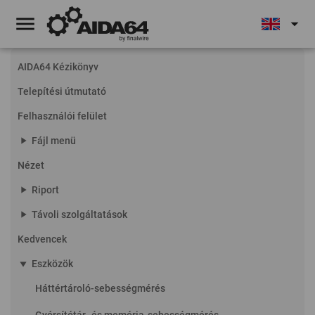
menu
arrow_drop_down
AIDA64 Kézikönyv
Telepítési útmutató
Felhasználói felület
play_arrow
Fájl menü
Nézet
play_arrow
Riport
play_arrow
Távoli szolgáltatások
Kedvencek
play_arrow
Eszközök
Háttértároló-sebességmérés