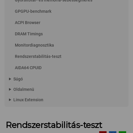
Gyórsítótár- és memória-sebességmérés
GPGPU-benchmark
ACPI Browser
DRAM Timings
Monitordiagnosztika
Rendszerstabilitás-teszt
AIDA64 CPUID
play_arrow
Súgó
play_arrow
Oldalmenü
play_arrow
Linux Extension
Rendszerstabilitás-teszt