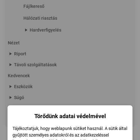
Fájlkereső
Hálózati riasztás
play_arrow
Hardverfigyelés
Nézet
play_arrow
Riport
play_arrow
Távoli szolgáltatások
Kedvencek
play_arrow
Eszközök
play_arrow
Súgó
play_arrow
Oldalmenü
Törődünk adatai védelmével
play_arrow
Linux Extension
Tájékoztatjuk, hogy weblapunk sütiket használ. A sütik által
gyűjtött személyes adatokról és az adatkezeléssel