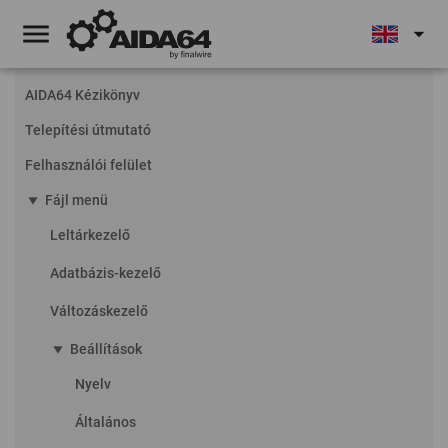
menu
arrow_drop_down
AIDA64 Kézikönyv
Telepítési útmutató
Felhasználói felület
play_arrow
Fájl menü
Leltárkezelő
Adatbázis-kezelő
Változáskezelő
play_arrow
Beállítások
Nyelv
Általános