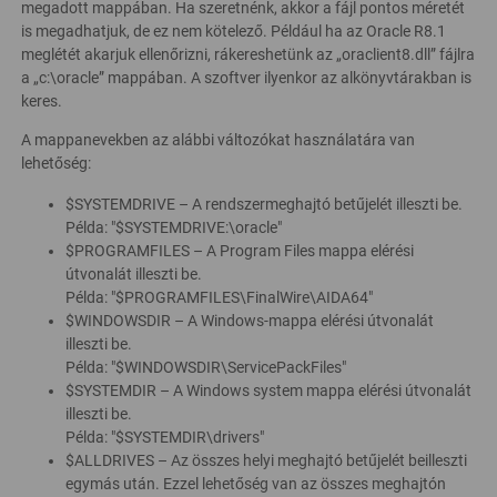
megadott mappában. Ha szeretnénk, akkor a fájl pontos méretét
is megadhatjuk, de ez nem kötelező. Például ha az Oracle R8.1
meglétét akarjuk ellenőrizni, rákereshetünk az „oraclient8.dll” fájlra
a „c:\oracle” mappában. A szoftver ilyenkor az alkönyvtárakban is
keres.
A mappanevekben az alábbi változókat használatára van
lehetőség:
$SYSTEMDRIVE – A rendszermeghajtó betűjelét illeszti be.
Példa: "$SYSTEMDRIVE:\oracle"
$PROGRAMFILES – A Program Files mappa elérési
útvonalát illeszti be.
Példa: "$PROGRAMFILES\FinalWire\AIDA64"
$WINDOWSDIR – A Windows-mappa elérési útvonalát
illeszti be.
Példa: "$WINDOWSDIR\ServicePackFiles"
$SYSTEMDIR – A Windows system mappa elérési útvonalát
illeszti be.
Példa: "$SYSTEMDIR\drivers"
$ALLDRIVES – Az összes helyi meghajtó betűjelét beilleszti
egymás után. Ezzel lehetőség van az összes meghajtón