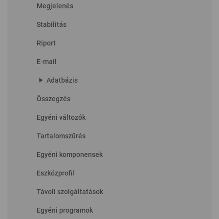
Megjelenés
Stabilitás
Riport
E-mail
play_arrow
Adatbázis
Összegzés
Egyéni változók
Tartalomszűrés
Egyéni komponensek
Eszközprofil
Távoli szolgáltatások
Egyéni programok