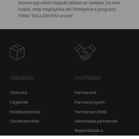
keresni egy adott mappát (abban az esetben, ha nem
tudjuk, mely meghajtóra lett feltelepítve a program).
Példa: "$ALLDRIVES:\oracle"
TERMÉKEK
PARTNEREK
Otthonra
Partnereink
Cégeknek
Partnerprogram
Mobileszközökre
Partnerszerződés
Összehasonlítás
Jelentkezés partnernek
Bejelentkezés a
partneroldalra