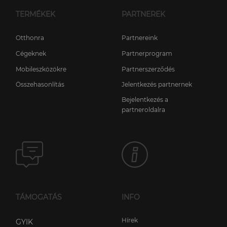
TERMÉKEK
PARTNEREK
Otthonra
Partnereink
Cégeknek
Partnerprogram
Mobileszközökre
Partnerszerződés
Összehasonlítás
Jelentkezés partnernek
Bejelentkezés a
partneroldalra
TÁMOGATÁS
INFO
Hírek
GYIK