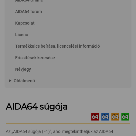
AIDA64 Online
AIDA64 fórum
Kapcsolat
Licenc
Termékkulcs beírása, licencelési információ
Frissítések keresése
Névjegy
play_arrow
Oldalmenü
AIDA64 súgója
Az „AIDA64 súgója (F1)”, ahol megtekinthetjük az AIDA64