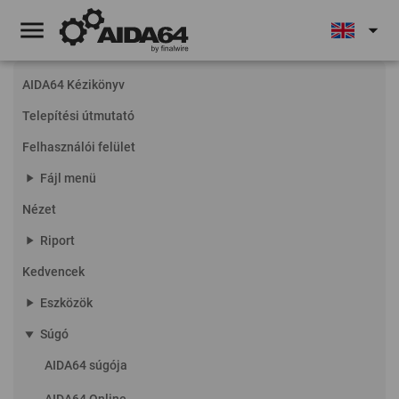
menu
arrow_drop_down
AIDA64 Kézikönyv
Telepítési útmutató
Felhasználói felület
play_arrow
Fájl menü
Nézet
play_arrow
Riport
Kedvencek
play_arrow
Eszközök
play_arrow
Súgó
AIDA64 súgója