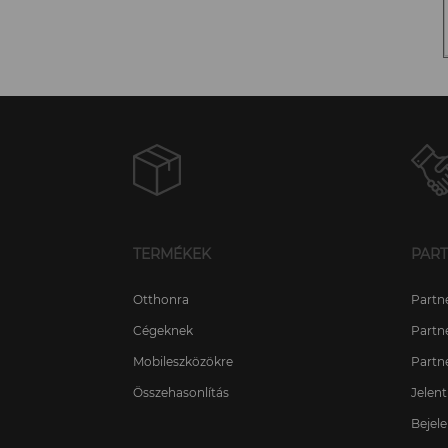
TERMÉKEK
PAR
Otthonra
Partn
Cégeknek
Partn
Mobileszközökre
Partn
Összehasonlítás
Jelen
Bejele