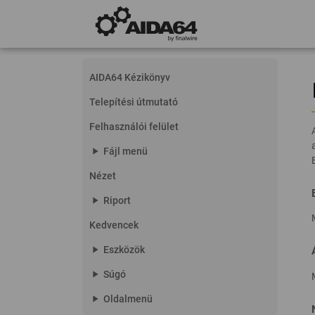
AIDA64 Kézikönyv
Telepítési útmutató
Felhasználói felület
play_arrow
Fájl menü
Nézet
play_arrow
Riport
Kedvencek
play_arrow
Eszközök
play_arrow
Súgó
play_arrow
Oldalmenü