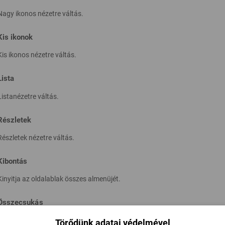
Nagy ikonos nézetre váltás.
Kis ikonok
Kis ikonos nézetre váltás.
Lista
Listanézetre váltás.
Részletek
Részletek nézetre váltás.
Kibontás
Kinyitja az oldalablak összes almenüjét.
Összecsukás
Becsukja az oldalablak összes almenüjét.
Törődünk adatai védelmével