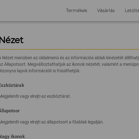
Termékek
Vásárlás
Letölt
Nézet
A Nézet menüben az oldalmenü és az információs ablak kinézetét állíthatjuk
az Állapotsort. Megváltoztathatjuk az ikonok nézetét, valamint a menüpon
Bizonyos lapok információit is frissíthetjük.
Eszköztárak
Megjeleníti vagy elrejti az eszköztárat.
Állapotsor
Megjeleníti vagy elrejti az állapotsort a főablak legalján.
Nagy ikonok