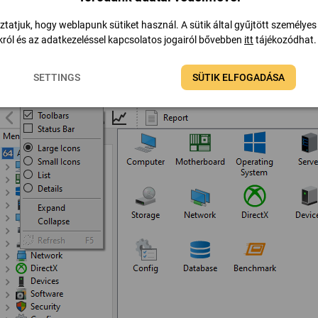
ztatjuk, hogy weblapunk sütiket használ. A sütik által gyűjtött személyes
Frissítés
ról és az adatkezeléssel kapcsolatos jogairól bővebben
itt
tájékozódhat.
rissíti az aktuális oldalt.
SETTINGS
SÜTIK ELFOGADÁSA