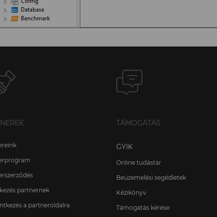
TNEREK
TÁMOGATÁS
ereink
GYIK
erprogram
Online tudástár
erszerződés
Beüzemelési segédletek
tkezés partnernek
Kézikönyv
ntkezés a partneroldalra
Támogatás kérése