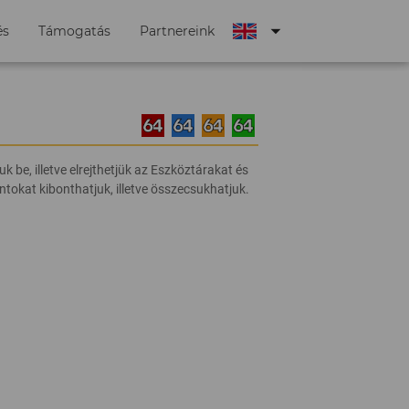
arrow_drop_down
és
Támogatás
Partnereink
 be, illetve elrejthetjük az Eszköztárakat és
tokat kibonthatjuk, illetve összecsukhatjuk.