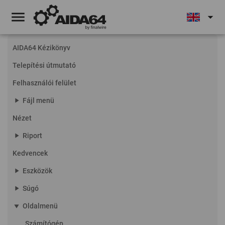
menu
arrow_drop_down
AIDA64 Kézikönyv
Telepítési útmutató
Felhasználói felület
play_arrow
Fájl menü
Nézet
play_arrow
Riport
Kedvencek
play_arrow
Eszközök
play_arrow
Súgó
play_arrow
Oldalmenü
Számítógép