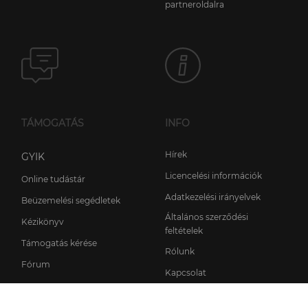
partneroldalra
TÁMOGATÁS
INFO
Hírek
GYIK
Licencelési információk
Online tudástár
Adatkezelési irányelvek
Beüzemelési segédletek
Általános szerződési
Kézikönyv
feltételek
Támogatás kérése
Rólunk
Fórum
Kapcsolat
© 2011 - 2026 FinalWire Kft. Minden jog fenntartva.