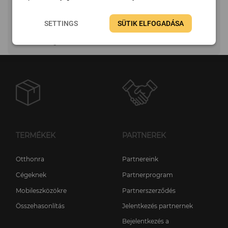
Beállítások
Adatbázis
SETTINGS
SÜTIK ELFOGADÁSA
Sebesség
TERMÉKEK
PARTNEREK
Otthonra
Partnereink
Cégeknek
Partnerprogram
Mobileszközökre
Partnerszerződés
Összehasonlítás
Jelentkezés partnernek
Bejelentkezés a