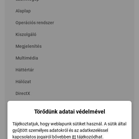
Alaplap
Operációs rendszer
Kiszolgáló
Megjelenítés
Multimédia
Háttértár
Hálózat
DirectX
Eszközök
Törődünk adatai védelmével
Szoftver
Tájékoztatjuk, hogy weblapunk sütiket használ. A sütik által
Biztonság
gyűjtött személyes adatokról és az adatkezeléssel
kapcsolatos jogairól bővebben
itt
tájékozódhat.