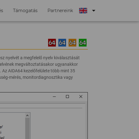
arrow_drop_down
és
Támogatás
Partnereink
ész nyelvét a megfelelő nyelv kiválasztását
yelvének megváltoztatásakor ugyanakkor
m. Az AIDA64 kezelőfelülete több mint 35
esség-mérés, monitordiagnosztika vagy