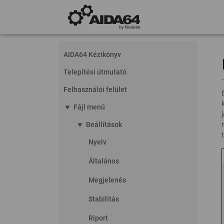
AIDA64 Kézikönyv
Telepítési útmutató
Felhasználói felület
play_arrow
Fájl menü
play_arrow
Beállítások
Nyelv
Általános
Megjelenés
Stabilitás
Riport