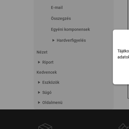
E-mail
Összegzés
Egyéni komponensek
play_arrow
Hardverfigyelés
Tájéko
Nézet
adatok
play_arrow
Riport
Kedvencek
play_arrow
Eszközök
play_arrow
Súgó
play_arrow
Oldalmenü