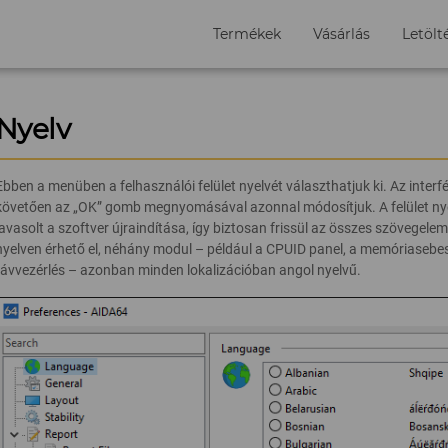
Termékek
Vásárlás
Letölt
Nyelv
Ebben a menüben a felhasználói felület nyelvét választhatjuk ki. Az interf
követően az „OK” gomb megnyomásával azonnal módosítjuk. A felület n
javasolt a szoftver újraindítása, így biztosan frissül az összes szövegele
nyelven érhető el, néhány modul – például a CPUID panel, a memóriaseb
távvezérlés – azonban minden lokalizációban angol nyelvű.