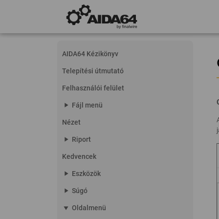
AIDA64 Kézikönyv
Telepítési útmutató
Felhasználói felület
play_arrow
Fájl menü
Nézet
play_arrow
Riport
Kedvencek
play_arrow
Eszközök
play_arrow
Súgó
play_arrow
Oldalmenü