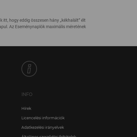
k itt, hogy eddig összesen hány „kékhalált” élt
lapul. Az Eseménynaplók maximális méretének
INFO
Hírek
Licencelési információk
Adatkezelési irányelvek
Általános szerződési feltételek