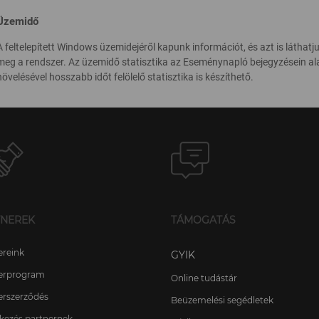
Üzemidő
A feltelepített Windows üzemidejéről kapunk információt, és azt is láthatju
meg a rendszer. Az üzemidő statisztika az Eseménynapló bejegyzésein a
növelésével hosszabb időt felölelő statisztika is készíthető.
TNEREK
TÁMOGATÁS
ereink
GYIK
erprogram
Online tudástár
erszerződés
Beüzemelési segédletek
tkezés partnernek