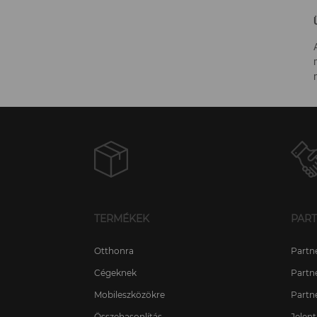
TERMÉKEK
PAR
Otthonra
Partn
Cégeknek
Partn
Mobileszközökre
Partn
Összehasonlítás
Jelen