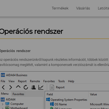
Termékek
Vásárlás
Letölt
Operációs rendszer
Operációs rendszer
Az operációs rendszerünkről kapunk részletes információt, többek között a
javítócsomag meglétét, valamint a komponensek verziószámát is ellenőrizh