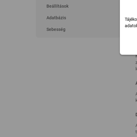
Beállítások
Adatbázis
Tájéko
adatok
Sebesség