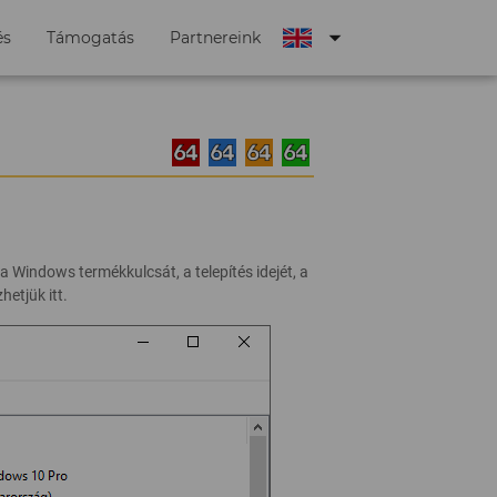
arrow_drop_down
és
Támogatás
Partnereink
 Windows termékkulcsát, a telepítés idejét, a
etjük itt.