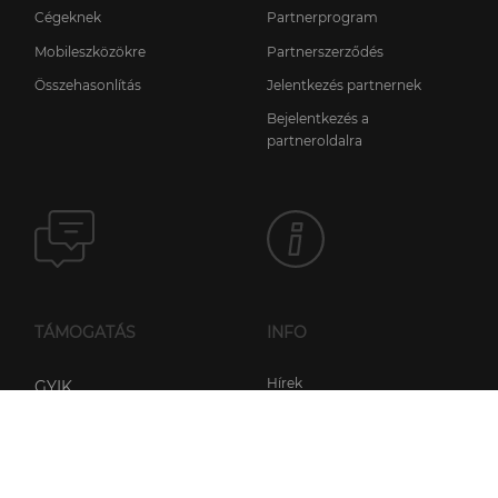
Cégeknek
Partnerprogram
Mobileszközökre
Partnerszerződés
Összehasonlítás
Jelentkezés partnernek
Bejelentkezés a
partneroldalra
TÁMOGATÁS
INFO
Hírek
GYIK
Licencelési információk
Online tudástár
Adatkezelési irányelvek
Beüzemelési segédletek
Általános szerződési
Kézikönyv