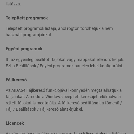
listázza.
Telepített programok
Telepített programok listája, ahol rögtön törölhetjük a nem
használt programjainkat.
Egyéni programok
Itt az egyénileg beállított fájlokat vagy mappákat ellenőrizhetjük.
Ezt a Beállítások / Egyéni programok panelen lehet konfigurálni.
Fájlkereső
Az AIDA64 Fájlkereső funkciójával könnyedén megtalálhatjuk a
fájljainkat. A modul a Windows beépített keresőjét felülmúlva a
rejtett fájlokat is megtalálja. A fájlkereső beállításait a főmenü /
Fájl / Beállítások / Fájlkereső alatt érjük el.
Licencek
A számítógépen található egyes szoftverek licenckulcsait listázza