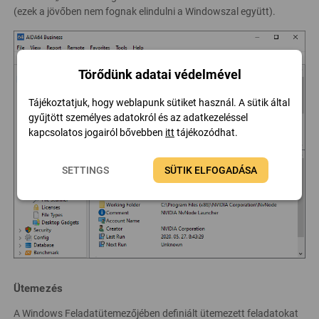
(ezek a jövőben nem fognak elindulni a Windowszal együtt).
Törődünk adatai védelmével
Tájékoztatjuk, hogy weblapunk sütiket használ. A sütik által
gyűjtött személyes adatokról és az adatkezeléssel
kapcsolatos jogairól bővebben
itt
tájékozódhat.
SETTINGS
SÜTIK ELFOGADÁSA
Ütemezés
A Windows Feladatütemezőjében definiált ütemezett feladatokat