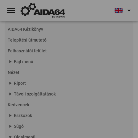
menu
arrow_drop_down
AIDA64 Kézikönyv
Telepítési útmutató
Felhasználói felület
play_arrow
Fájl menü
Nézet
play_arrow
Riport
play_arrow
Távoli szolgáltatások
Kedvencek
play_arrow
Eszközök
play_arrow
Súgó
play_arrow
Oldalmenü