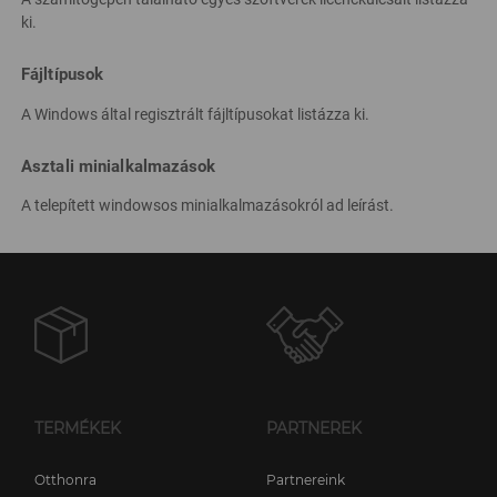
ki.
Fájltípusok
A Windows által regisztrált fájltípusokat listázza ki.
Asztali minialkalmazások
A telepített windowsos minialkalmazásokról ad leírást.
TERMÉKEK
PARTNEREK
Otthonra
Partnereink