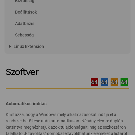
Biztonság
Beállítások
Adatbázis
Sebesség
play_arrow
Linux Extension
Szoftver
Automatikus indítás
Kilistázza, hogy a Windows mely alkalmazásokat indítja el a
rendszer betöltése után automatikusan. Néhány elemre duplán
kattintva megnézhetjük azok tulajdonságait, míg az eszköztáron
található „Eltávolítás” gombbal eltávolíthatunk elemeket a listáról