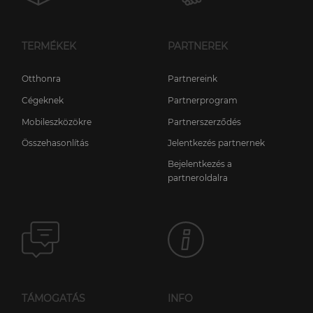
TERMÉKEK
PARTNEREK
Otthonra
Partnereink
Cégeknek
Partnerprogram
Mobileszközökre
Partnerszerződés
Összehasonlítás
Jelentkezés partnernek
Bejelentkezés a
partneroldalra
TÁMOGATÁS
INFO