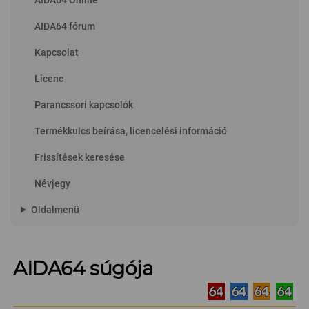
AIDA64 Online
AIDA64 fórum
Kapcsolat
Licenc
Parancssori kapcsolók
Termékkulcs beírása, licencelési információ
Frissítések keresése
Névjegy
play_arrow
Oldalmenü
AIDA64 súgója