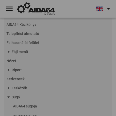
menu
arrow_drop_down
AIDA64 Kézikönyv
Telepítési útmutató
Felhasználói felület
play_arrow
Fájl menü
Nézet
play_arrow
Riport
Kedvencek
play_arrow
Eszközök
play_arrow
Súgó
AIDA64 súgója