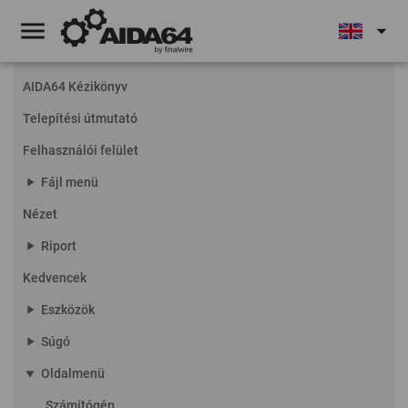
menu
arrow_drop_down
AIDA64 Kézikönyv
Telepítési útmutató
Felhasználói felület
play_arrow
Fájl menü
Nézet
play_arrow
Riport
Kedvencek
play_arrow
Eszközök
play_arrow
Súgó
play_arrow
Oldalmenü
Számítógép