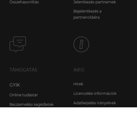
Összehasonlítás
Jelentkezés partnernek
Bejelentkezés a
partneroldalra
TÁMOGATÁS
INFO
Hírek
GYIK
Licencelési információk
Online tudástár
Adatkezelési irányelvek
Beüzemelési segédletek
Általános szerződési
Kézikönyv
feltételek
Támogatás kérése
Rólunk
Fórum
Kapcsolat