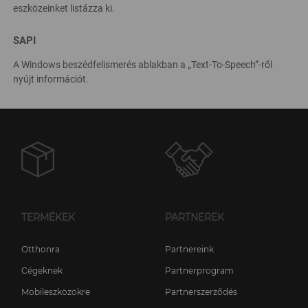
eszközeinket listázza ki.
SAPI
A Windows beszédfelismerés ablakban a „Text-To-Speech”-ről
nyújt információt.
TERMÉKEK
PARTNEREK
Otthonra
Partnereink
Cégeknek
Partnerprogram
Mobileszközökre
Partnerszerződés