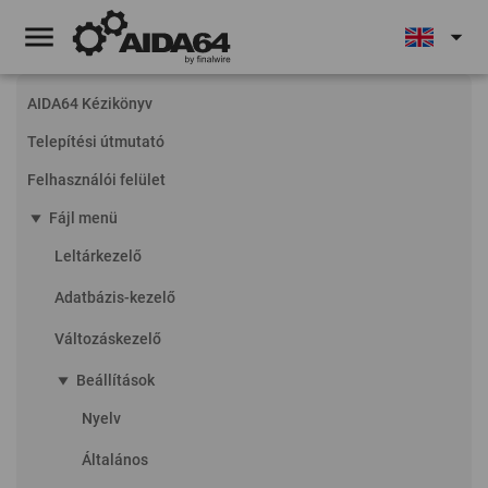
menu
arrow_drop_down
AIDA64 Kézikönyv
Telepítési útmutató
Felhasználói felület
play_arrow
Fájl menü
Leltárkezelő
Adatbázis-kezelő
Változáskezelő
play_arrow
Beállítások
Nyelv
Általános