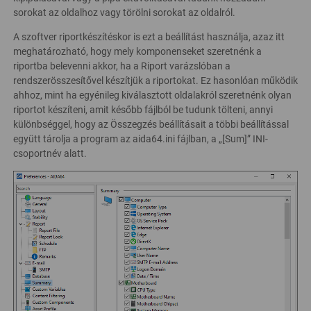
sorokat az oldalhoz vagy törölni sorokat az oldalról.
A szoftver riportkészítéskor is ezt a beállítást használja, azaz itt
meghatározható, hogy mely komponenseket szeretnénk a
riportba belevenni akkor, ha a Riport varázslóban a
rendszerösszesítővel készítjük a riportokat. Ez hasonlóan működik
ahhoz, mint ha egyénileg kiválasztott oldalakról szeretnénk olyan
riportot készíteni, amit később fájlból be tudunk tölteni, annyi
különbséggel, hogy az Összegzés beállításait a többi beállítással
együtt tárolja a program az aida64.ini fájlban, a „[Sum]” INI-
csoportnév alatt.