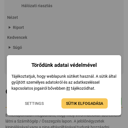
Hálózati riasztás
Nézet
play_arrow
Riport
Kedvencek
play_arrow
Súgó
play_arrow
Oldalmenü
Törődünk adatai védelmével
play_arrow
Linux Extension
Tájékoztatjuk, hogy weblapunk sütiket használ. A sütik által
gyűjtött személyes adatokról és az adatkezeléssel
kapcsolatos jogairól bővebben
itt
tájékozódhat.
Összegzés
SETTINGS
SÜTIK ELFOGADÁSA
E menüpontban megadható, hogy mely információkat szeretnénk
látni a Számítógép / Összegzés lapon. A jelölőnégyzetek
kipipálásával vagy a pipa eltávolításával tudunk hozzáadni