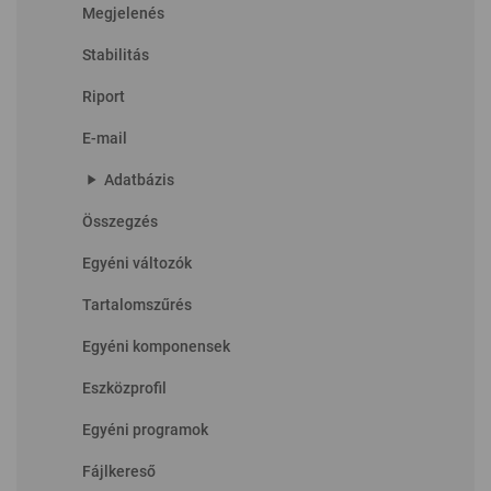
Megjelenés
Stabilitás
Riport
E-mail
play_arrow
Adatbázis
Összegzés
Egyéni változók
Tartalomszűrés
Egyéni komponensek
Eszközprofil
Egyéni programok
Fájlkereső