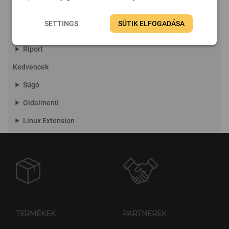
Hálózati riasztás
SETTINGS
SÜTIK ELFOGADÁSA
Nézet
play_arrow
Riport
Kedvencek
play_arrow
Súgó
play_arrow
Oldalmenü
play_arrow
Linux Extension
TERMÉKEK
PARTNEREK