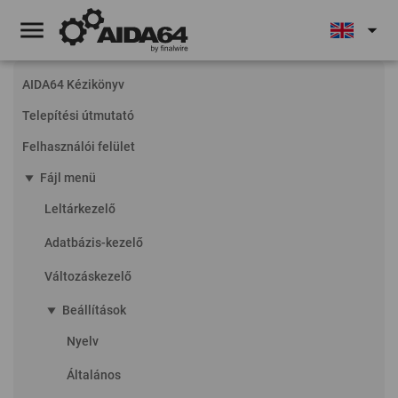
menu
arrow_drop_down
AIDA64 Kézikönyv
Telepítési útmutató
Felhasználói felület
play_arrow
Fájl menü
Leltárkezelő
Adatbázis-kezelő
Változáskezelő
play_arrow
Beállítások
Nyelv
Általános