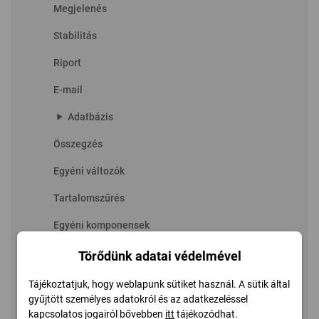
Megjelenés
Stabilitás
Riport
E-mail
play_arrow
Adatbázis
Összegzés
Egyéni változók
Tartalomszűrés
Egyéni komponensek
Eszközprofil
Törődünk adatai védelmével
Egyéni programok
Tájékoztatjuk, hogy weblapunk sütiket használ. A sütik által
gyűjtött személyes adatokról és az adatkezeléssel
Fájlkereső
kapcsolatos jogairól bővebben
itt
tájékozódhat.