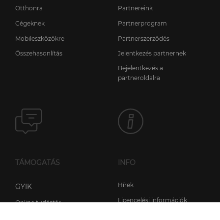
Otthonra
Partnereink
Cégeknek
Partnerprogram
Mobileszközökre
Partnerszerződés
Összehasonlítás
Jelentkezés partnernek
Bejelentkezés a
partneroldalra
TÁMOGATÁS
INFO
Hírek
GYIK
Licencelési információk
Online tudástár
Adatkezelési irányelvek
Beüzemelési segédletek