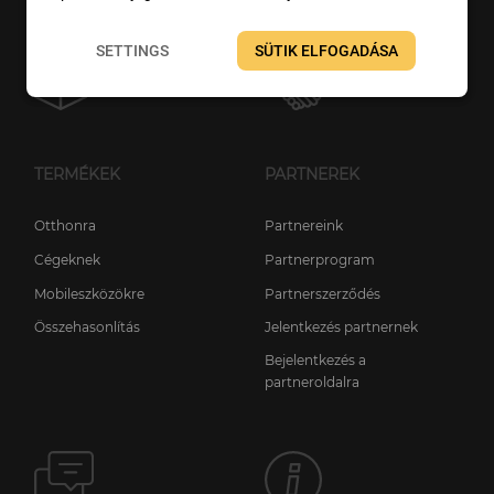
SETTINGS
SÜTIK ELFOGADÁSA
TERMÉKEK
PARTNEREK
Otthonra
Partnereink
Cégeknek
Partnerprogram
Mobileszközökre
Partnerszerződés
Összehasonlítás
Jelentkezés partnernek
Bejelentkezés a
partneroldalra